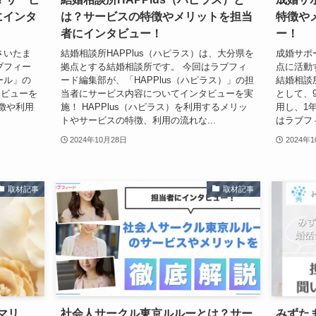
にインタ
は？サービスの特徴やメリットを担当
特徴や
者にインタビュー！
ー！
さいたま
結婚相談所HAPPlus（ハピラス）は、大分県を
成婚サポ
ブフィー
拠点とする結婚相談所です。 今回はラブフィ
点に活動
ール」の
ード編集部が、「HAPPlus（ハピラス）」の担
結婚相談
タビューを
当者にサービス内容についてインタビューを実
として、9
徴や利用
施！ HAPPlus（ハピラス）を利用するメリッ
用し、1
トやサービスの特徴、利用の流れな...
はラブフ
2024年10月28日
2024年
取材記事
取材記事
コマリ
社会人サークル東京ルルーとは？サー
みずたま