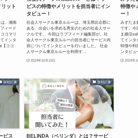
メリット
ビスの特徴やメリットを担当者にイン
特徴や
タビュー！
ー！
エ】は、湘南
社会人サークル東京ルルーは、埼玉県比企郡に
みずたま
ブフィード
ある、出会いを求める男女のための社会人サー
です。今
e【ココマリ
クルです。 今回はラブフィード編集部が、社
ま婚活s
いてインタ
会人サークル東京ルルーの担当者にサービス内
てインタビ
ie【ココ
容についてインタビューを行いました。 社会
特徴や利
人サークル東京ルルーを利用す...
ンタビュ
2024年10月15日
2024年
取材記事
取材記事
ービス
BELINDA（ベリンダ）とは？サービ