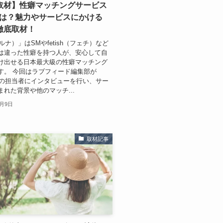
取材】性癖マッチングサービス
aとは？魅力やサービスにかける
徹底取材！
（ルナ）」はSMやfetish（フェチ）など
は違った性癖を持つ人が、安心して自
け出せる日本最大級の性癖マッチング
す。 今回はラブフィード編集部が
a」の担当者にインタビューを行い、サー
まれた背景や他のマッチ...
7月9日
取材記事