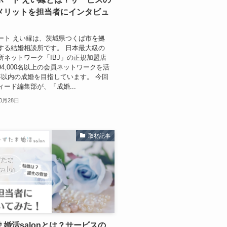
メリットを担当者にインタビュ
ート えい縁は、茨城県つくば市を拠
する結婚相談所です。 日本最大級の
所ネットワーク「IBJ」の正規加盟店
4,000名以上の会員ネットワークを活
年以内の成婚を目指しています。 今回
ィード編集部が、「成婚...
10月28日
取材記事
婚活salonとは？サービスの