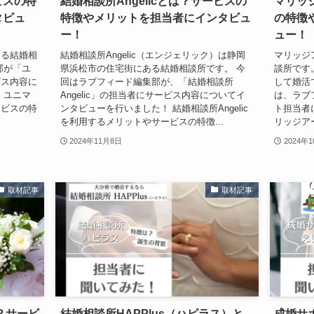
ビスの特
結婚相談所Angelicとは？サービスの
マリッ
タビュ
特徴やメリットを担当者にインタビュ
の特徴
ー！
ュー！
ある結婚相
結婚相談所Angelic（エンジェリック）は静岡
マリッジ
部が「ユ
県浜松市の住宅街にある結婚相談所です。 今
談所です
ビス内容に
回はラブフィード編集部が、「結婚相談所
して婚活
 ユニマ
Angelic」の担当者にサービス内容についてイ
は、ラブ
ービスの特
ンタビューを行いました！ 結婚相談所Angelic
ト担当者
を利用するメリットやサービスの特徴...
リッジア
2024年11月8日
2024年
取材記事
取材記事
？サービ
結婚相談所HAPPlus（ハピラス）と
成婚サ