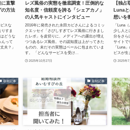
表に直撃
レズ風俗の実態を徹底調査！圧倒的な
【独占
グの方法
知名度・信頼度を誇る「シェアカノ」
Lun
の人気キャストにインタビュー
想いを
ービスな
2016年に発売された永田カビさんによるコミッ
「Luna
なりすま
クエッセイ「さびしすぎてレズ風俗に行きまし
少し人と
んはどうな
たレポ」を皮切りに、メディアへの露出が増え
分をさら
ゅんって
つつあるレズ風俗。その認知度は上がってきた
サイトで
大丈夫？」
ものの、未だその実態はベールに包まれていま
「Lun
.
す。 「どんなサービスを受け...
ビスが生
2025年10月27日
2025年
取材記事
取材記事