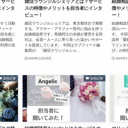
？サービ
婚活ラウンジルシェリアとは？サービ
結婚相
にインタ
スの特徴やメリットを担当者にインタ
徴やメ
ビュー！
ー！
やすく活動
婚活ラウンジルシェリアは、東京都目白で展開
結婚相談
フィード
する、アラサー・アラフォー世代に強みを持つ
涯のパー
の担当者に
結婚相談所です。再婚同士の夫婦が運営する同
す。 今
結婚相談
社は、会員一人一人に寄り添った温かいサポー
談所「愛
、利用の流
トを提供しています。 今回はラブフィード編
てインタ
集部が、「婚活ラウンジルシェ...
び」の特
2024年11月19日
2024年
取材記事
取材記事