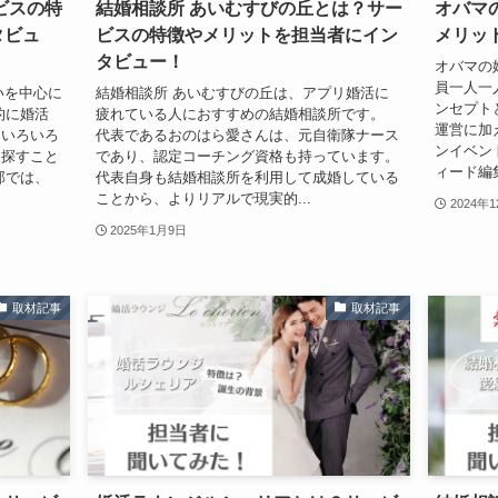
ビスの特
結婚相談所 あいむすびの丘とは？サー
オバマ
タビュ
ビスの特徴やメリットを担当者にイン
メリッ
タビュー！
オバマの
員一人一
いを中心に
結婚相談所 あいむすびの丘は、アプリ婚活に
ンセプト
的に婚活
疲れている人におすすめの結婚相談所です。
運営に加
にいろいろ
代表であるおのはら愛さんは、元自衛隊ナース
ンイベン
を探すこと
であり、認定コーチング資格も持っています。
ィード編
部では、
代表自身も結婚相談所を利用して成婚している
ことから、よりリアルで現実的...
2024年
2025年1月9日
取材記事
取材記事