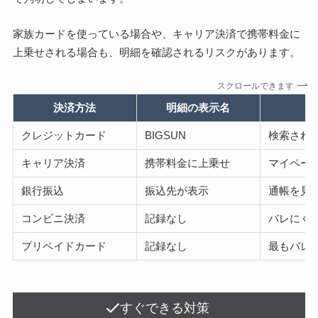
家族カードを使っている場合や、キャリア決済で携帯料金に
上乗せされる場合も、明細を確認されるリスクがあります。
スクロールできます
決済方法
明細の表示名
クレジットカード
BIGSUN
検索され
キャリア決済
携帯料金に上乗せ
マイペー
銀行振込
振込先が表示
通帳を見
コンビニ決済
記録なし
バレにく
プリペイドカード
記録なし
最もバレ
すぐできる対策