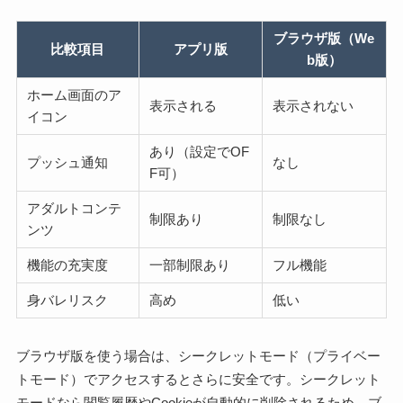
ブラウザ版（We
比較項目
アプリ版
b版）
ホーム画面のア
表示される
表示されない
イコン
あり（設定でOF
プッシュ通知
なし
F可）
アダルトコンテ
制限あり
制限なし
ンツ
機能の充実度
一部制限あり
フル機能
身バレリスク
高め
低い
ブラウザ版を使う場合は、シークレットモード（プライベー
トモード）でアクセスするとさらに安全です。シークレット
モードなら閲覧履歴やCookieが自動的に削除されるため、ブ