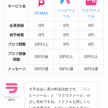
サービス名
ハッピーメ
ワクワクメ
PCMAX
ール
ール
会員登録
0円
0円
0円
相手検索
0円
0円
0円
プロフ閲覧
10円/1人
0円
0円
プロフ画像
30円/1枚
20円/1人
20円/1人
閲覧
メッセージ
50円/1通
50円/1通
50円/1通
大手出会い系の料金比較です。「ハッ
ピーメール」と「ワクワクメール」が
ラブフィード
編集部
少し安めですね。イククルも同じくら
いの水準です。ただしいずれもポイン