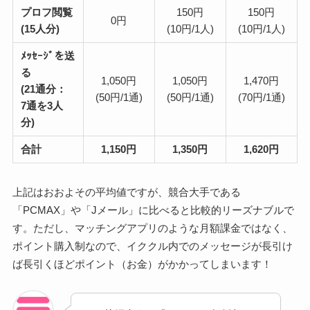
プロフ閲覧
150円
150円
0円
(15人分)
(10円/1人)
(10円/1人)
ﾒｯｾｰｼﾞを送
る
1,050円
1,050円
1,470円
(21通分：
(50円/1通)
(50円/1通)
(70円/1通)
7通を3人
分)
合計
1,150円
1,350円
1,620円
上記はおおよその平均値ですが、競合大手である
「PCMAX」や「Jメール」に比べると比較的リーズナブルで
す。ただし、マッチングアプリのような月額課金ではなく、
ポイント購入制なので、イククル内でのメッセージが長引け
ば長引くほどポイント（お金）がかかってしまいます！