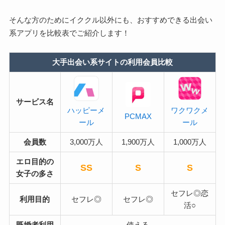
そんな方のためにイククル以外にも、おすすめできる出会い
系アプリを比較表でご紹介します！
大手出会い系サイトの利用会員比較
サービス名
ハッピーメ
ワクワクメ
PCMAX
ール
ール
会員数
3,000万人
1,900万人
1,000万人
エロ目的の
SS
S
S
女子の多さ
セフレ◎恋
利用目的
セフレ◎
セフレ◎
活○
既婚者利用
使える