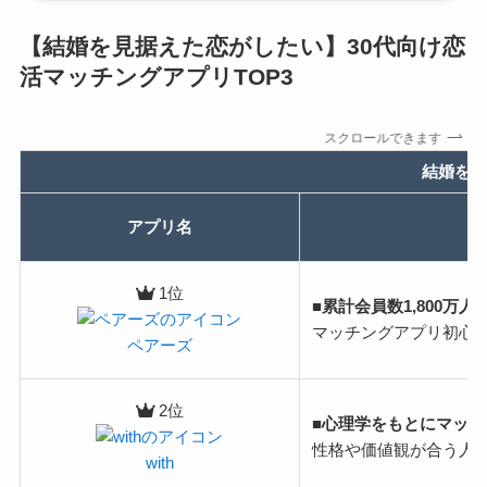
【結婚を見据えた恋がしたい】30代向け恋
活マッチングアプリTOP3
スクロールできます
結婚を見
アプリ名
1位
■累計会員数1,800
マッチングアプリ初心
ペアーズ
2位
■心理学をもとにマッ
性格や価値観が合う人
with