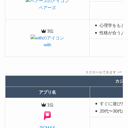
ペアーズ
心理学をもと
3位
性格が合う人
with
スクロールできます
カジュ
アプリ名
すぐに遊びた
1位
20代〜30代
PCMAX