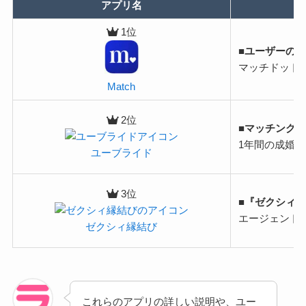
アプリ名
1位
■ユーザーの
マッチドット
Match
2位
■マッチング
1年間の成婚退
ユーブライド
3位
■『ゼクシィ
エージェント
ゼクシィ縁結び
これらのアプリの詳しい説明や、ユー