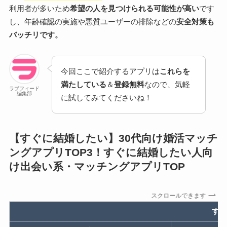
利用者が多いため
希望の人を見つけられる可能性が高い
です
し、年齢確認の実施や悪質ユーザーの排除などの
安全対策も
バッチリです。
今回ここで紹介するアプリは
これらを
満たしている
＆
登録無料
なので、気軽
ラブフィード
編集部
に試してみてくださいね！
【すぐに結婚したい】30代向け婚活マッチ
ングアプリTOP3！
すぐに結婚したい人向
け出会い系・マッチングアプリTOP
スクロールできます
すぐ