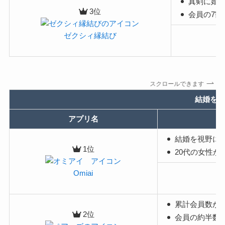
真剣に婚
3位
会員の7割
ゼクシィ縁結び
スクロールできます
結婚を見
アプリ名
結婚を視野に
1位
20代の女性が
Omiai
累計会員数が1
2位
会員の約半数