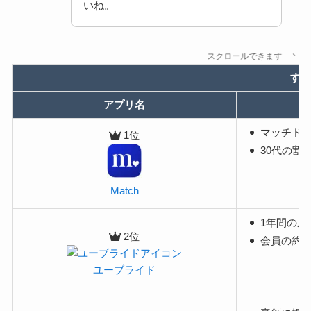
いね。
スクロールできます
すぐ
アプリ名
マッチド
1位
30代の割
Match
1年間の成
2位
会員の約半
ユーブライド