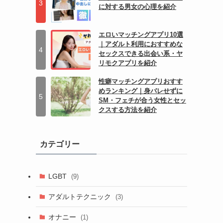
に対する男女の心理を紹介
エロいマッチングアプリ10選
｜アダルト利用におすすめな
セックスできる出会い系・ヤ
リモクアプリを紹介
性癖マッチングアプリおすす
めランキング｜身バレせずに
SM・フェチが合う女性とセッ
クスする方法を紹介
カテゴリー
LGBT
(9)
アダルトテクニック
(3)
オナニー
(1)