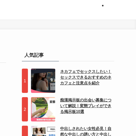
人気記事
ネカフェでセックスしたい！
セックスできるおすすめのネ
カフェと注意点を紹介
痴漢掲示板の出会い募集につ
いて解説！変態プレイができ
る掲示板10選
中出しされたい女性必見！自
然な中出しの誘い方と中出し